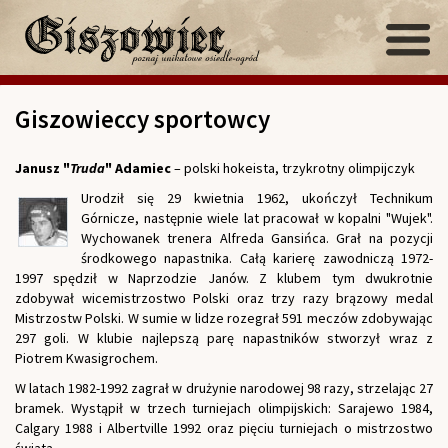
Giszowieccy sportowcy
Janusz "
Truda
" Adamiec
– polski hokeista, trzykrotny olimpijczyk
Urodził się 29 kwietnia 1962, ukończył Technikum
Górnicze, następnie wiele lat pracował w kopalni "Wujek".
Wychowanek trenera Alfreda Gansińca. Grał na pozycji
środkowego napastnika. Całą karierę zawodniczą 1972-
1997 spędził w Naprzodzie Janów. Z klubem tym dwukrotnie
zdobywał wicemistrzostwo Polski oraz trzy razy brązowy medal
Mistrzostw Polski. W sumie w lidze rozegrał 591 meczów zdobywając
297 goli. W klubie najlepszą parę napastników stworzył wraz z
Piotrem Kwasigrochem.
W latach 1982-1992 zagrał w drużynie narodowej 98 razy, strzelając 27
bramek. Wystąpił w trzech turniejach olimpijskich: Sarajewo 1984,
Calgary 1988 i Albertville 1992 oraz pięciu turniejach o mistrzostwo