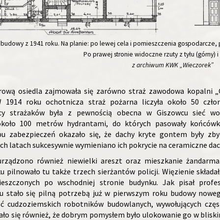
budowy z 1941 roku. Na planie: po lewej cela i pomieszczenia gospodarcze, p
Po prawej stronie widoczne rzuty z tyłu (górny) i
z archiwum KWK „Wieczorek”
rową osiedla zajmowała się zarówno straż zawodowa kopalni „G
W 1914 roku ochotnicza straż pożarna liczyła około 50 czł
cy strażaków była z pewnością obecna w Giszowcu sieć wo
około 100 metrów hydrantami, do których pasowały końcówk
pu zabezpieczeń okazało się, że dachy kryte gontem były zby
ch latach sukcesywnie wymieniano ich pokrycie na ceramiczne da
rządzono również niewielki areszt oraz mieszkanie żandarm
 pilnowało tu także trzech sierżantów policji. Więzienie składał
mieszczonych po wschodniej stronie budynku. Jak pisał profes
u stało się pilną potrzebą już w pierwszym roku budowy noweg
ć cudzoziemskich robotników budowlanych, wywołujących częs
ało się również, że dobrym pomysłem było ulokowanie go w blisk