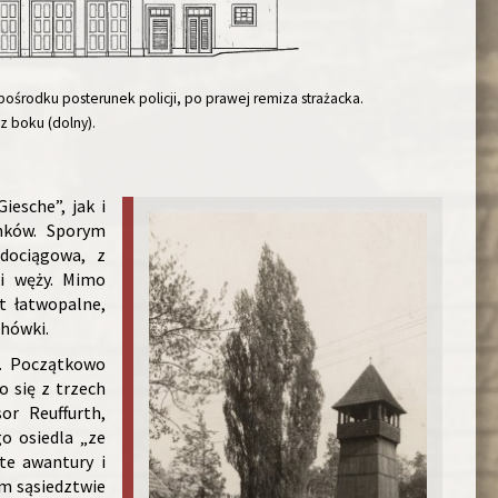
ośrodku posterunek policji, po prawej remiza strażacka.
 z boku (dolny).
iesche”, jak i
onków. Sporym
dociągowa, z
i węży. Mimo
t łatwopalne,
chówki.
a. Początkowo
o się z trzech
or Reuffurth,
o osiedla „ze
te awantury i
im sąsiedztwie