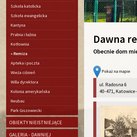
Szkoła katolicka
Szkoła ewangelicka
Kantyna
Pralnia i łaźnia
Dawna rem
Kotłownia
Obecnie dom mi
Remiza
Apteka i poczta
Pokaż na mapie
Wieża ciśnień
Willa dyrektora
ul. Radosna 6
40-471, Katowice
Kolonia amerykańska
Neubau
Park Giszowiecki
OBIEKTY NIEISTNIEJĄCE
GALERIA - DAWNIEJ