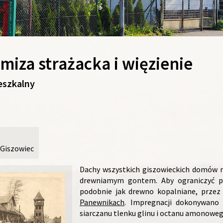
iza strażacka i więzienie
eszkalny
-Giszowiec
Dachy wszystkich giszowieckich domów mi
drewniamym gontem. Aby ograniczyć p
podobnie jak drewno kopalniane, przez
Panewnikach
. Impregnacji dokonywano
siarczanu tlenku glinu i octanu amonoweg