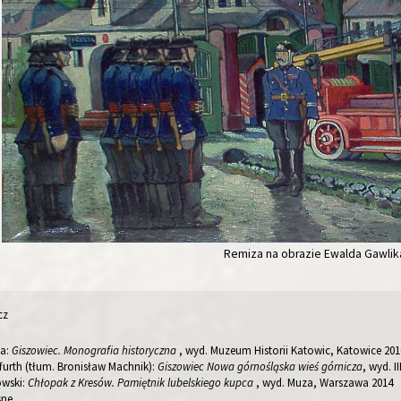
Remiza na obrazie Ewalda Gawlik
cz
ka:
Giszowiec. Monografia historyczna
, wyd. Muzeum Historii Katowic, Katowice 201
urth (tłum. Bronisław Machnik):
Giszowiec Nowa górnośląska wieś górnicza
, wyd. 
owski:
Chłopak z Kresów. Pamiętnik lubelskiego kupca
, wyd. Muza, Warszawa 2014
sne