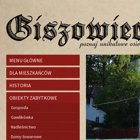
MENU GŁÓWNE
DLA MIESZKAŃCÓW
HISTORIA
OBIEKTY ZABYTKOWE
Gospoda
Gawlikówka
Nadleśnictwo
Domy towarowe