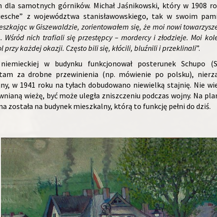
dla samotnych górników. Michał Jaśnikowski, który w 1908 ro
iesche” z województwa stanisławowskiego, tak w swoim pami
eszkając w Giszewaldzie, zorientowałem się, że moi nowi towarzysz
. Wśród nich trafiali się przestępcy – mordercy i złodzieje. Moi kol
 przy każdej okazji. Często bili się, kłócili, bluźnili i przeklinali
”.
niemieckiej w budynku funkcjonował posterunek Schupo (Sc
 tam za drobne przewinienia (np. mówienie po polsku), nierzad
ny, w 1941 roku na tyłach dobudowano niewielką stajnię. Nie w
nianą wieżę, być może uległa zniszczeniu podczas wojny. Na plani
a została na budynek mieszkalny, którą to funkcję pełni do dziś.