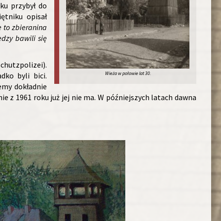
ku przybył do
ętniku opisał
e to zbieranina
edzy bawili się
hutzpolizei).
Wieża w połowie lat 30.
ko byli bici.
iemy dokładnie
e z 1961 roku już jej nie ma. W późniejszych latach dawna