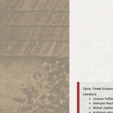
Oprac. Paweł Grzywo
Literatura:
Joanna Tofils
Hermann Reuff
Michał Jaśnik
materiały wła