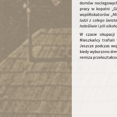
domów noclegowych 
pracy w kopalni „G
współlokatorów: „
Mi
ludzi z całego świata
hałaśliwie i pili alkohol
W czasie okupacji 
Mieszkańcy trafiali
Jeszcze podczas woj
kiedy wyburzono drew
remiza przekształcon