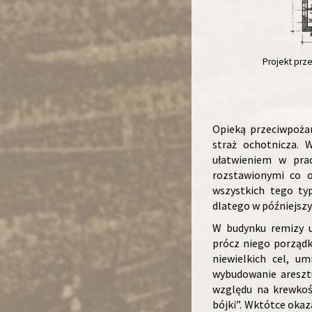
Projekt prze
Opieką przeciwpoża
straż ochotnicza. 
ułatwieniem w pra
rozstawionymi co 
wszystkich tego ty
dlatego w późniejszy
W budynku remizy u
prócz niego porządku
niewielkich cel, u
wybudowanie areszt
względu na krewkoś
bójki”. Wktótce okaz