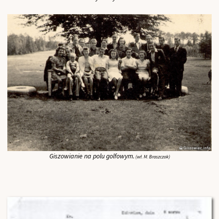
Giszowianie na polu golfowym.
(wł. M. Braszczok)