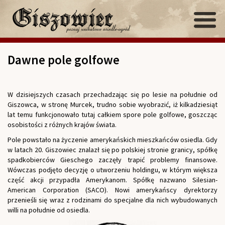
Dawne pole golfowe
W dzisiejszych czasach przechadzając się po lesie na południe od
Giszowca, w stronę Murcek, trudno sobie wyobrazić, iż kilkadziesiąt
lat temu funkcjonowało tutaj całkiem spore pole golfowe, goszcząc
osobistości z różnych krajów świata.
Pole powstało na życzenie amerykańskich mieszkańców osiedla. Gdy
w latach 20. Giszowiec znalazł się po polskiej stronie granicy, spółkę
spadkobierców Gieschego zaczęły trapić problemy finansowe.
Wówczas podjęto decyzję o utworzeniu holdingu, w którym większa
część akcji przypadła Amerykanom. Spółkę nazwano Silesian-
American Corporation (SACO). Nowi amerykańscy dyrektorzy
przenieśli się wraz z rodzinami do specjalne dla nich wybudowanych
willi na południe od osiedla.