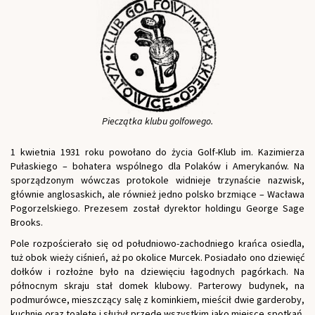
Pieczątka klubu golfowego.
1 kwietnia 1931 roku powołano do życia Golf-Klub im. Kazimierza
Pułaskiego – bohatera wspólnego dla Polaków i Amerykanów. Na
sporządzonym wówczas protokole widnieje trzynaście nazwisk,
głównie anglosaskich, ale również jedno polsko brzmiące – Wacława
Pogorzelskiego. Prezesem został dyrektor holdingu George Sage
Brooks.
Pole rozpościerało się od południowo-zachodniego krańca osiedla,
tuż obok wieży ciśnień, aż po okolice Murcek. Posiadało ono dziewięć
dołków i rozłożne było na dziewięciu łagodnych pagórkach. Na
północnym skraju stał domek klubowy. Parterowy budynek, na
podmurówce, mieszczący salę z kominkiem, mieścił dwie garderoby,
kuchnię oraz toaletę i służył przede wszystkim jako miejsce spotkań.