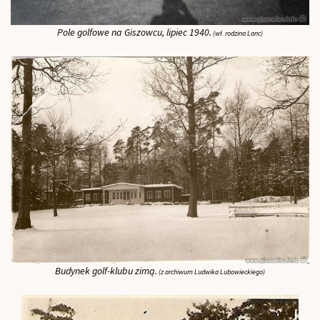
Pole golfowe na Giszowcu, lipiec 1940.
(wł. rodzina Lanc)
Budynek golf-klubu zimą.
(z archiwum Ludwika Lubowieckiego)