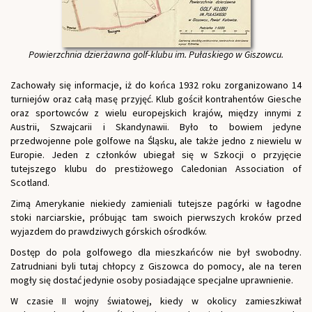
Powierzchnia dzierżawna golf-klubu im. Pułaskiego w Giszowcu.
Zachowały się informacje, iż do końca 1932 roku zorganizowano 14
turniejów oraz całą masę przyjęć. Klub gościł kontrahentów Giesche
oraz sportowców z wielu europejskich krajów, między innymi z
Austrii, Szwajcarii i Skandynawii. Było to bowiem jedyne
przedwojenne pole golfowe na Śląsku, ale także jedno z niewielu w
Europie. Jeden z członków ubiegał się w Szkocji o przyjęcie
tutejszego klubu do prestiżowego Caledonian Association of
Scotland.
Zimą Amerykanie niekiedy zamieniali tutejsze pagórki w łagodne
stoki narciarskie, próbując tam swoich pierwszych kroków przed
wyjazdem do prawdziwych górskich ośrodków.
Dostęp do pola golfowego dla mieszkańców nie był swobodny.
Zatrudniani byli tutaj chłopcy z Giszowca do pomocy, ale na teren
mogły się dostać jedynie osoby posiadające specjalne uprawnienie.
W czasie II wojny światowej, kiedy w okolicy zamieszkiwał