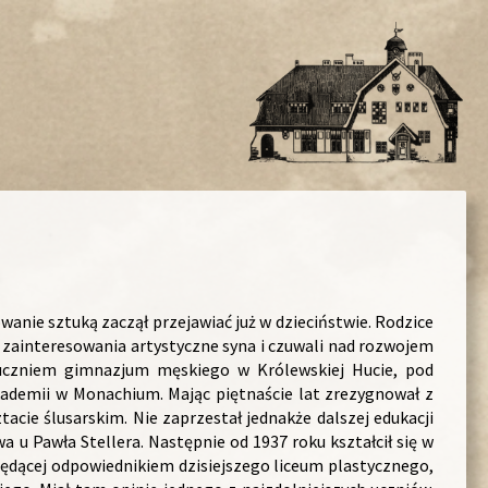
wanie sztuką zaczął przejawiać już w dzieciństwie. Rodzice
i zainteresowania artystyczne syna i czuwali nad rozwojem
 uczniem gimnazjum męskiego w Królewskiej Hucie, pod
ademii w Monachium. Mając piętnaście lat zrezygnował z
acie ślusarskim. Nie zaprzestał jednakże dalszej edukacji
wa u Pawła Stellera. Następnie od 1937 roku kształcił się w
będącej odpowiednikiem dzisiejszego liceum plastycznego,