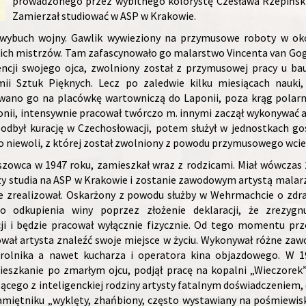
prowadzonego przez wybitnego kolorystę Czesława Rzepińskie
Zamierzał studiować w ASP w Krakowie.
wybuch wojny. Gawlik wywieziony na przymusowe roboty w okol
elkich mistrzów. Tam zafascynowało go malarstwo Vincenta van Go
wencji swojego ojca, zwolniony został z przymusowej pracy u b
mii Sztuk Pięknych. Lecz po zaledwie kilku miesiącach nauki
ano go na placówkę wartowniczą do Laponii, poza krąg polarny
onii, intensywnie pracował twórczo m. innymi zaczął wykonywać a
, odbył kurację w Czechosłowacji, potem służył w jednostkach g
do niewoli, z której został zwolniony z powodu przymusowego wciel
zowca w 1947 roku, zamieszkał wraz z rodzicami. Miał wówczas 2
czy studia na ASP w Krakowie i zostanie zawodowym artystą mala
ie zrealizował. Oskarżony z powodu służby w Wehrmachcie o zdr
o odkupienia winy poprzez złożenie deklaracji, że zrezygn
ji i będzie pracował wyłącznie fizycznie. Od tego momentu prz
wał artysta znaleźć swoje miejsce w życiu. Wykonywał różne zaw
, rolnika a nawet kucharza i operatora kina objazdowego. W 1
eszkanie po zmarłym ojcu, podjął pracę na kopalni „Wieczorek”
cego z inteligenckiej rodziny artysty fatalnym doświadczeniem, cz
amiętniku „wyklęty, zhańbiony, często wystawiany na pośmiewis