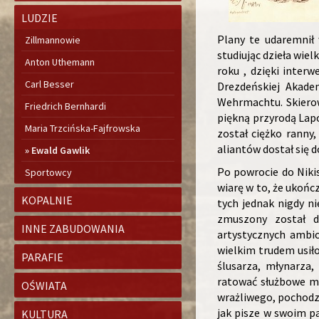
LUDZIE
Plany te udaremnił 
Zillmannowie
studiując dzieła wi
Anton Uthemann
roku , dzięki inter
Carl Besser
Drezdeńskiej Akade
Wehrmachtu. Skierow
Friedrich Bernhardi
piękną przyrodą Lap
Maria Trzcińska-Fajfrowska
został ciężko ranny
aliantów dostał się 
Ewald Gawlik
Po powrocie do Nikis
Sportowcy
wiarę w to, że ukoń
KOPALNIE
tych jednak nigdy n
zmuszony został d
INNE ZABUDOWANIA
artystycznych ambic
wielkim trudem usiło
PARAFIE
ślusarza, młynarza
ratować służbowe mi
OŚWIATA
wrażliwego, pochodzą
jak pisze w swoim p
KULTURA