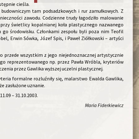
tępnie cieśla.
yli budowniczym tam podsadzkowych i rur zamułkowych. Z
nieczności zawodu. Codzienne trudy łagodziło malowanie
o przy świetlicy kopalnianej koła plastycznego nazwanego
m go środowisku. Członkami zespołu byli poza nim Teofil
el, Erwin Sówka, Józef Spis, i Paweł Ziółkowski – artyści
ło przede wszystkim z jego niejednoznacznej artystycznie
go reprezentowanego np. przez Pawła Wróbla, kryteriów
czenia przez Gawlika wyższej uczelni plastycznej.
ryteria formalne rozluźniły się, malarstwo Ewalda Gawlika,
że zasłużone uznanie.
1.09 – 31.10.2003.
Maria Fiderkiewicz