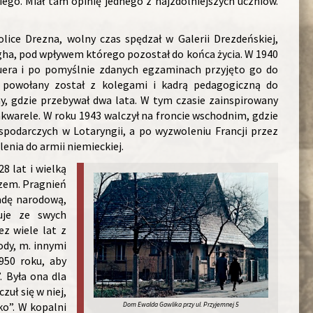
go. Miał tam opinię jednego z najzdolniejszych uczniów.
ice Drezna, wolny czas spędzał w Galerii Drezdeńskiej,
gha, pod wpływem którego pozostał do końca życia. W 1940
auera i po pomyślnie zdanych egzaminach przyjęto go do
, powołany został z kolegami i kadrą pedagogiczną do
, gdzie przebywał dwa lata. W tym czasie zainspirowany
kwarele. W roku 1943 walczył na froncie wschodnim, gdzie
ospodarczych w Lotaryngii, a po wyzwoleniu Francji przez
enia do armii niemieckiej.
8 lat i wielką
rzem. Pragnień
adę narodową,
uje ze swych
ez wiele lat z
ody, m. innymi
950 roku, aby
. Była ona dla
uł się w niej,
ko”. W kopalni
Dom Ewalda Gawlika przy ul. Przyjemnej 5