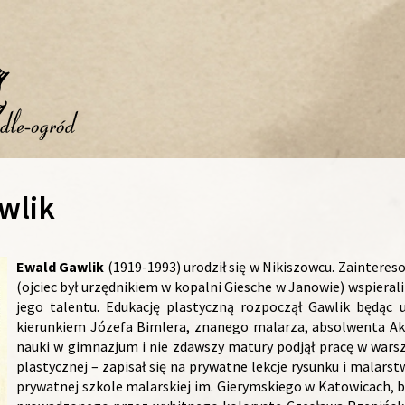
wlik
Ewald Gawlik
(1919-1993) urodził się w Nikiszowcu. Zaintereso
(ojciec był urzędnikiem w kopalni Giesche w Janowie) wspieral
jego talentu. Edukację plastyczną rozpoczął Gawlik będąc
kierunkiem Józefa Bimlera, znanego malarza, absolwenta Ak
nauki w gimnazjum i nie zdawszy matury podjął pracę w warszt
plastycznej – zapisał się na prywatne lekcje rysunku i malarst
prywatnej szkole malarskiej im. Gierymskiego w Katowicach, 