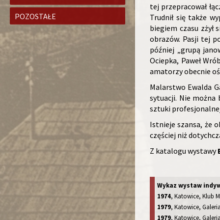
tej przepracował łąc
POZOSTAŁE
Trudnił się także w
biegiem czasu zżył 
obrazów. Pasji tej p
później „grupą jano
Ociepka, Paweł Wróbe
amatorzy obecnie ośw
Malarstwo Ewalda Ga
sytuacji. Nie możn
sztuki profesjonalne
Istnieje szansa, że 
częściej niż dotychc
Z katalogu wystawy
Wykaz wystaw indyw
1974
, Katowice, Klub M
1979
, Katowice, Galer
1979
, Katowice, Galer