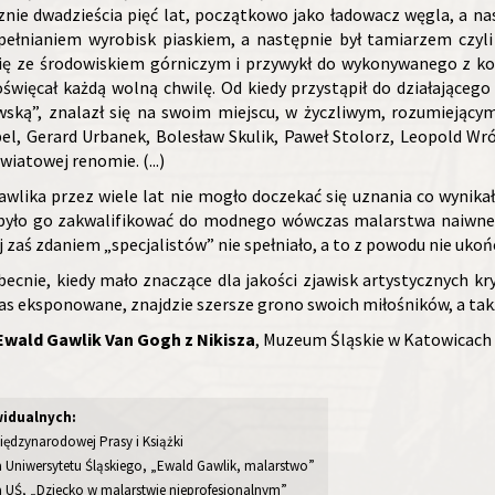
znie dwadzieścia pięć lat, początkowo jako ładowacz węgla, a nas
ypełnianiem wyrobisk piaskiem, a następnie był tamiarzem cz
się ze środowiskiem górniczym i przywykł do wykonywanego z ko
oświęcał każdą wolną chwilę. Od kiedy przystąpił do działająceg
wską”, znalazł się na swoim miejscu, w życzliwym, rozumiejący
l, Gerard Urbanek, Bolesław Skulik, Paweł Stolorz, Leopold Wrób
iatowej renomie. (...)
wlika przez wiele lat nie mogło doczekać się uznania co wynika
a było go zakwalifikować do modnego wówczas malarstwa naiwne
j zaś zdaniem „specjalistów” nie spełniało, a to z powodu nie ukoń
obecnie, kiedy mało znaczące dla jakości zjawisk artystycznych k
zas eksponowane, znajdzie szersze grono swoich miłośników, a tak
Ewald Gawlik Van Gogh z Nikisza
, Muzeum Śląskie w Katowicach 1
idualnych:
iędzynarodowej Prasy i Książki
ia Uniwersytetu Śląskiego, „Ewald Gawlik, malarstwo”
ia UŚ, „Dziecko w malarstwie nieprofesjonalnym”