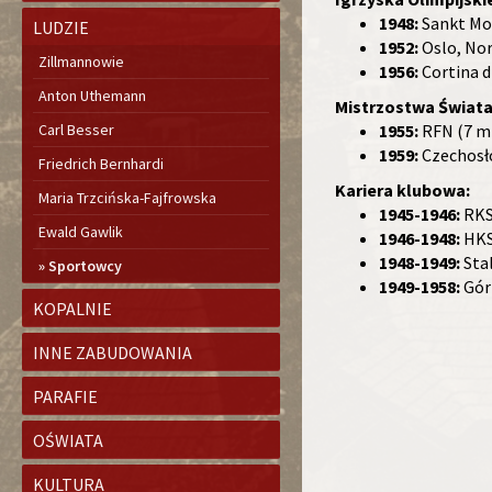
1948:
Sankt Mor
LUDZIE
1952:
Oslo, Nor
Zillmannowie
1956:
Cortina d
Anton Uthemann
Mistrzostwa Świata
Carl Besser
1955:
RFN (7 mi
1959:
Czechosło
Friedrich Bernhardi
Kariera klubowa:
Maria Trzcińska-Fajfrowska
1945-1946:
RKS 
Ewald Gawlik
1946-1948:
HKS
1948-1949:
Sta
Sportowcy
1949-1958:
Gór
KOPALNIE
INNE ZABUDOWANIA
PARAFIE
OŚWIATA
KULTURA