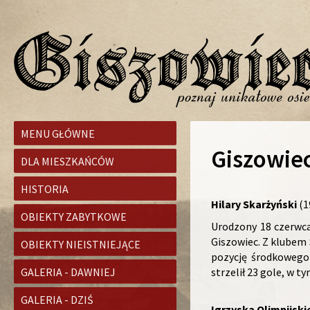
MENU GŁÓWNE
Giszowie
DLA MIESZKAŃCÓW
HISTORIA
Hilary Skarżyński
(1
OBIEKTY ZABYTKOWE
Urodzony 18 czerwca 
Giszowiec. Z klubem 
OBIEKTY NIEISTNIEJĄCE
pozycję środkowego 
GALERIA - DAWNIEJ
strzelił 23 gole, w 
GALERIA - DZIŚ
Igrzyska Olimpijski