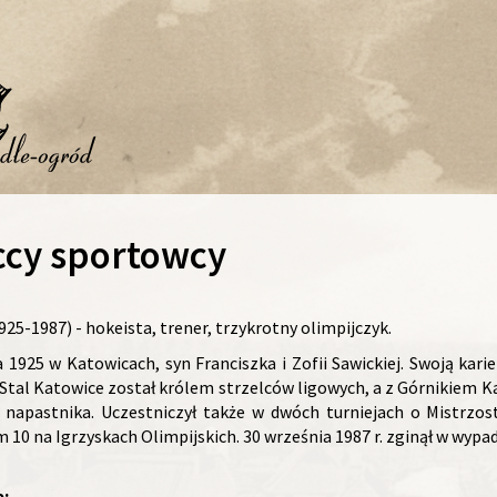
ccy sportowcy
925-1987) - hokeista, trener, trzykrotny olimpijczyk.
1925 w Katowicach, syn Franciszka i Zofii Sawickiej. Swoją kari
Stal Katowice został królem strzelców ligowych, a z Górnikiem K
napastnika. Uczestniczył także w dwóch turniejach o Mistrzo
tym 10 na Igrzyskach Olimpijskich. 30 września 1987 r. zginął w 
e: