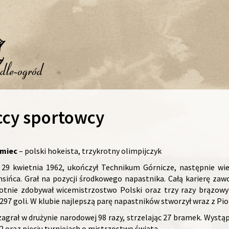
ccy sportowcy
amiec
– polski hokeista, trzykrotny olimpijczyk
ę 29 kwietnia 1962, ukończył Technikum Górnicze, następnie wi
nsińca. Grał na pozycji środkowego napastnika. Całą karierę za
tnie zdobywał wicemistrzostwo Polski oraz trzy razy brązowy
97 goli. W klubie najlepszą parę napastników stworzył wraz z P
agrał w drużynie narodowej 98 razy, strzelając 27 bramek. Wystąpi
92 oraz pięciu turniejach o mistrzostwo świata.