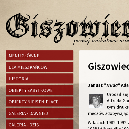
MENU GŁÓWNE
Giszowie
DLA MIESZKAŃCÓW
HISTORIA
Janusz "
Truda
" Ad
OBIEKTY ZABYTKOWE
Urodził si
Alfreda Ga
OBIEKTY NIEISTNIEJĄCE
tym dwukro
GALERIA - DAWNIEJ
meczów zdobywając 2
W latach 1982-1992 z
GALERIA - DZIŚ
1988 i Albertville 19