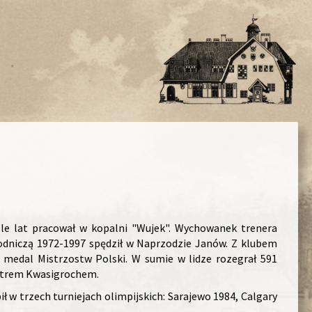
ele lat pracował w kopalni "Wujek". Wychowanek trenera
wodniczą 1972-1997 spędził w Naprzodzie Janów. Z klubem
 medal Mistrzostw Polski. W sumie w lidze rozegrał 591
iotrem Kwasigrochem.
ł w trzech turniejach olimpijskich: Sarajewo 1984, Calgary