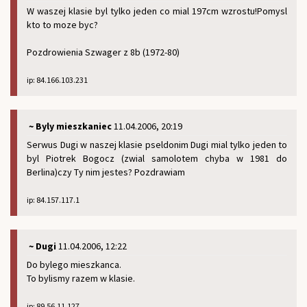
W waszej klasie byl tylko jeden co mial 197cm wzrostu!Pomysl
kto to moze byc?
Pozdrowienia Szwager z 8b (1972-80)
ip: 84.166.103.231
~ Byly mieszkaniec
11.04.2006, 20:19
Serwus Dugi w naszej klasie pseldonim Dugi mial tylko jeden to
byl Piotrek Bogocz (zwial samolotem chyba w 1981 do
Berlina)czy Ty nim jestes? Pozdrawiam
ip: 84.157.117.1
~ Dugi
11.04.2006, 12:22
Do bylego mieszkanca.
To bylismy razem w klasie.
ip: 89.56.11.127