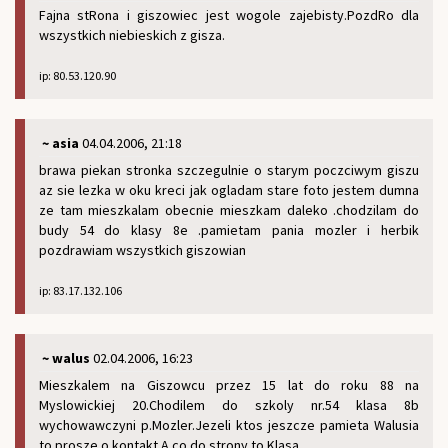
Fajna stRona i giszowiec jest wogole zajebisty.PozdRo dla
wszystkich niebieskich z gisza.
ip: 80.53.120.90
~ asia
04.04.2006, 21:18
brawa piekan stronka szczegulnie o starym poczciwym giszu
az sie lezka w oku kreci jak ogladam stare foto jestem dumna
ze tam mieszkalam obecnie mieszkam daleko .chodzilam do
budy 54 do klasy 8e .pamietam pania mozler i herbik
pozdrawiam wszystkich giszowian
ip: 83.17.132.106
~ walus
02.04.2006, 16:23
Mieszkalem na Giszowcu przez 15 lat do roku 88 na
Myslowickiej 20.Chodilem do szkoly nr.54 klasa 8b
wychowawczyni p.Mozler.Jezeli ktos jeszcze pamieta Walusia
to prosze o kontakt.A co do strony to Klasa