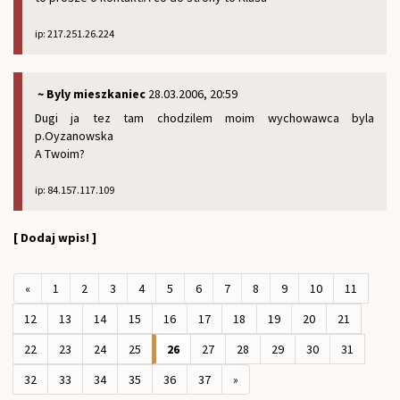
ip: 217.251.26.224
~ Byly mieszkaniec
28.03.2006, 20:59
Dugi ja tez tam chodzilem moim wychowawca byla
p.Oyzanowska
A Twoim?
ip: 84.157.117.109
[ Dodaj wpis! ]
«
1
2
3
4
5
6
7
8
9
10
11
12
13
14
15
16
17
18
19
20
21
22
23
24
25
26
27
28
29
30
31
32
33
34
35
36
37
»