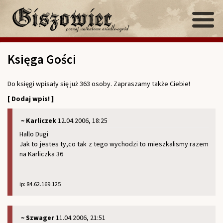
Księga Gości
Do księgi wpisały się już 363 osoby. Zapraszamy także Ciebie!
[ Dodaj wpis! ]
~ Karliczek
12.04.2006, 18:25
Hallo Dugi
Jak to jestes ty,co tak z tego wychodzi to mieszkalismy razem
na Karliczka 36
ip: 84.62.169.125
~ Szwager
11.04.2006, 21:51